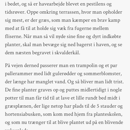
i bedet, og så er havearbejde blevet en pestilens og
tidsrøver. Oppe omkring terrassen, hvor man opholder
sig mest, er der græs, som man kæmper en brav kamp
med at få til at holde sig væk fra fugerne mellem
fliserne. Når man så vil nyde sine fine og dyrt indkøbte
planter, skal man bevæge sig ned bagerst i haven, og se
dem næsten begravet i skvalderkål.
På vejen derned passerer man en trampolin og et par
pallerammer med lidt gulerødder og sommerblomster,
der længe har manglet vand. Og så bliver man lidt trist.
De fine planter graves op og puttes midlertidigt i nogle
potter til man får tid til at lave et lille rundt bed midt i
græsplænen, der lige netop har plads til de 5 stauder og
hortensiabusken, som kom med hjem fra planteskolen,
og som nu trænger til at blive plantet ud på en blivende