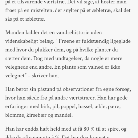
på et tilsvarende værtstræ. Det vil sige, at høster man
frøet på en mistelten, der snylter på et æbletræ, skal det
sås på et æbletræ.
Manden kalder det en vandrehistorie uden
videnskabeligt belæg. ” Frøene er fuldstændig ligeglade
med hvor du plukker dem, og på hvilke planter du
sætter dem. Dog med undtagelser, da nogle er mere
velegnede end andre. En plante som valnød er ikke
velegnet” – skriver han.
Han beror sin påstand på observationer fra egne forsøg,
hvor han såede frø på andre værtstræer. Han har gode
erfaringer med birk, pil, poppel, hassel, æble, pære,
blomme, kirsebær og mandel.
Han har endda haft held med at få 80 % til at spire, og
ikke de ofte nævnte 5 %. Det har dog krævet et