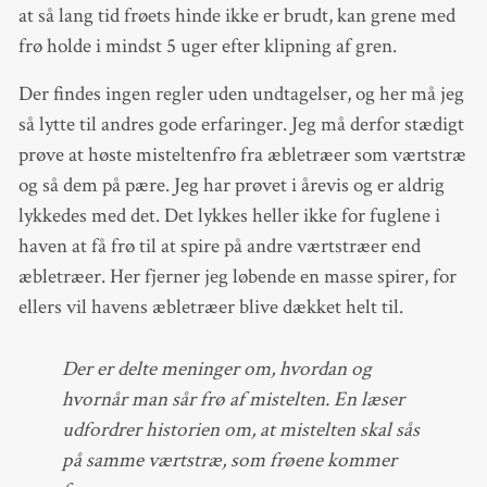
at så lang tid frøets hinde ikke er brudt, kan grene med
frø holde i mindst 5 uger efter klipning af gren.
Der findes ingen regler uden undtagelser, og her må jeg
så lytte til andres gode erfaringer. Jeg må derfor stædigt
prøve at høste misteltenfrø fra æbletræer som værtstræ
og så dem på pære. Jeg har prøvet i årevis og er aldrig
lykkedes med det. Det lykkes heller ikke for fuglene i
haven at få frø til at spire på andre værtstræer end
æbletræer. Her fjerner jeg løbende en masse spirer, for
ellers vil havens æbletræer blive dækket helt til.
Der er delte meninger om, hvordan og
hvornår man sår frø af mistelten. En læser
udfordrer historien om, at mistelten skal sås
på samme værtstræ, som frøene kommer