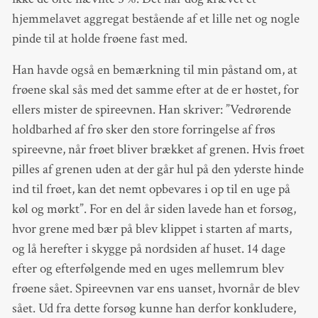
hjemmelavet aggregat bestående af et lille net og nogle
pinde til at holde frøene fast med.
Han havde også en bemærkning til min påstand om, at
frøene skal sås med det samme efter at de er høstet, for
ellers mister de spireevnen. Han skriver: ”Vedrørende
holdbarhed af frø sker den store forringelse af frøs
spireevne, når frøet bliver brækket af grenen. Hvis frøet
pilles af grenen uden at der går hul på den yderste hinde
ind til frøet, kan det nemt opbevares i op til en uge på
køl og mørkt”. For en del år siden lavede han et forsøg,
hvor grene med bær på blev klippet i starten af marts,
og lå herefter i skygge på nordsiden af huset. 14 dage
efter og efterfølgende med en uges mellemrum blev
frøene sået. Spireevnen var ens uanset, hvornår de blev
sået. Ud fra dette forsøg kunne han derfor konkludere,