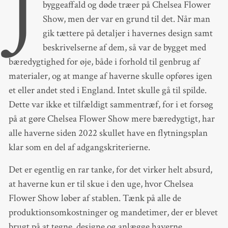
J
byggeaffald og døde træer på Chelsea Flower
Show, men der var en grund til det. Når man
gik tættere på detaljer i havernes design samt
beskrivelserne af dem, så var de bygget med
bæredygtighed for øje, både i forhold til genbrug af
materialer, og at mange af haverne skulle opføres igen
et eller andet sted i England. Intet skulle gå til spilde.
Dette var ikke et tilfældigt sammentræf, for i et forsøg
på at gøre Chelsea Flower Show mere bæredygtigt, har
alle haverne siden 2022 skullet have en flytningsplan
klar som en del af adgangskriterierne.
Det er egentlig en rar tanke, for det virker helt absurd,
at haverne kun er til skue i den uge, hvor Chelsea
Flower Show løber af stablen. Tænk på alle de
produktionsomkostninger og mandetimer, der er blevet
brugt på at tegne, designe og anlægge haverne,