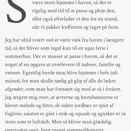
S
være mere hjemme i haven, så der er
rigelig med tid til at passe og pleje den,
eller også efterlader vi den for en stund,
når vi pakker kufferten og tager på ferie.
Jeg har altid svært ved at være væk fra haven i længere
tid, så det bliver som regel kun til en uges ferie i
sommerhus. Der er masser at passe i haven, så det er
noget af en opgave at overlevere til naboer, familie og
venner. Egentlig burde man blive hjemme i hele juli
måned, for man skulle nødig gå glip af alle de lækre
afgrøder, som man har fornøjet sig med at så i foråret.
Jeg ærgrer mig over, at ærterne og hestebønnerne er
blevet melede og bitre, de sidste jordbær er spist af
fuglene, salaten er gået i stok og squash og agurker er så
store som et luftskib. Men så bliver man glædelig
overrasket over, hvor meget sommerblomster,