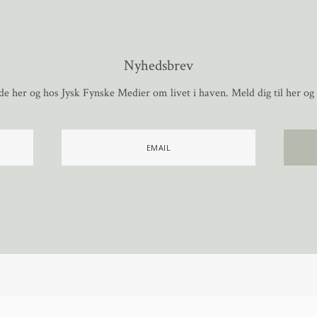
Nyhedsbrev
de her og hos Jysk Fynske Medier om livet i haven. Meld dig til her og 