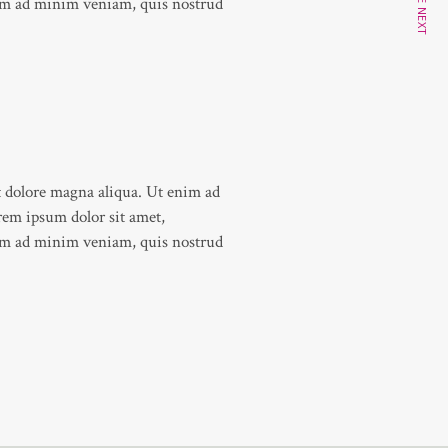
SEE NEXT
enim ad minim veniam, quis nostrud
t dolore magna aliqua. Ut enim ad
rem ipsum dolor sit amet,
enim ad minim veniam, quis nostrud