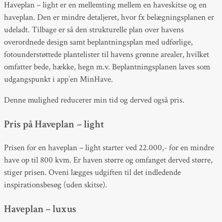
Haveplan – light er en mellemting mellem en haveskitse og en
haveplan. Den er mindre detaljeret, hvor fx belægningsplanen er
udeladt. Tilbage er så den strukturelle plan over havens
overordnede design samt beplantningsplan med udførlige,
fotounderstøttede plantelister til havens grønne arealer, hvilket
omfatter bede, hække, hegn m.v. Beplantningsplanen laves som
udgangspunkt i app’en MinHave.
Denne mulighed reducerer min tid og derved også pris.
Pris på Haveplan – light
Prisen for en haveplan – light starter ved 22.000,- for en mindre
have op til 800 kvm. Er haven større og omfanget derved større,
stiger prisen. Oveni lægges udgiften til det indledende
inspirationsbesøg (uden skitse).
Haveplan – luxus