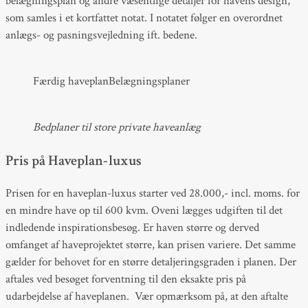
belægningsplan og andre væsentlige detaljer for havens design,
som samles i et kortfattet notat. I notatet følger en overordnet
anlægs- og pasningsvejledning ift. bedene.
Færdig haveplan
Belægningsplaner
Bedplaner til store private haveanlæg
Pris på Haveplan-luxus
Prisen for en haveplan-luxus starter ved 28.000,- incl. moms. for
en mindre have op til 600 kvm. Oveni lægges udgiften til det
indledende inspirationsbesøg. Er haven større og derved
omfanget af haveprojektet større, kan prisen variere. Det samme
gælder for behovet for en større detaljeringsgraden i planen. Der
aftales ved besøget forventning til den eksakte pris på
udarbejdelse af haveplanen. Vær opmærksom på, at den aftalte