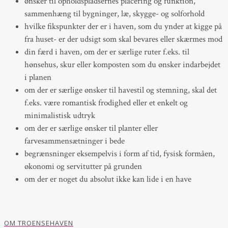
ønsker til opholdspladsernes placering og funktion,
sammenhæng til bygninger, læ, skygge- og solforhold
hvilke fikspunkter der er i haven, som du ynder at kigge på
fra huset- er der udsigt som skal bevares eller skærmes mod
din færd i haven, om der er særlige ruter f.eks. til
hønsehus, skur eller komposten som du ønsker indarbejdet
i planen
om der er særlige ønsker til havestil og stemning, skal det
f.eks. være romantisk frodighed eller et enkelt og
minimalistisk udtryk
om der er særlige ønsker til planter eller
farvesammensætninger i bede
begrænsninger eksempelvis i form af tid, fysisk formåen,
økonomi og servitutter på grunden
om der er noget du absolut ikke kan lide i en have
OM TROENSEHAVEN