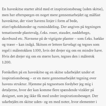
En haveskitse starter altid med et inspirationsbesøg (uden skitse),
men her efterspørges en noget mere gennemarbejdet og målfast
haveskitse, der viser havens linjer i form af bede,
stier/opholdssteder og ruminddeling. Der angives på tegningen
tematiserede plantevalg, f.eks. roser, stauder, nøddehegn,
skovbund etc. Navnene på de vigtigste planter – som f.eks. hække
og træer – kan indgå. Skitsen er lettere farvelagt og tegnes som
regel i målestokken 1:100, hvis det drejer sig om en mindre have.
Hvis det drejer sig om en større have, tegnes den i målestok
1:200.
Forskellen på en haveskitse og en skitse udarbejdet under et
inspirationsbesøg – er en mere gennemarbejdet tegning over
havens struktur. Hjemme på tegnestuen fordyber jeg mig i
detaljerne, hvor der kan komme flere spændende vinkler på
designet, som jeg ikke fik med under inspirationsbesøget. Der
udarbejdes en skitse uden- og en med noter, hvor elementer i