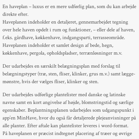
En haveplan – luxus er en mere udførlig plan, som du kan arbejde
direkte efter.
Haveplanen indeholder en detaljeret, gennemarbejdet tegning
over hele haven opdelt i rum og funktioner, – eller dele af haven,
f.eks. gårdhave, køkkenhave, indgangsparti, terrasseområde.
Haveplanen indeholder et samlet design af bede, hegn,
køkkenhave, pergola, opholdspladser, terrænløsninger m.v.
Der udarbejdes en særskilt belægningsplan med forslag til
belægningstyper (træ, sten, fliser, klinker, grus m.v.) samt lægge-
mønstre, hvis der vælges fliser, klinker og sten.
Der udarbejdes udførlige plantelister med danske og latinske
navne samt en kort angivelse af højde, blomstringstid og særlige
egenskaber. Beplantningsplanen udarbejdes som udgangspunkt i
app’en MinHave, hvor du også får detaljerede plejeanvisninger på
alle planter. Efter aftale kan plantelister leveres i word-format.
På haveplanen er præcist indtegnet placering af træer og øvrige