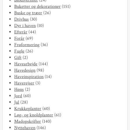
Biodiversitet
(24)
Buketter og dekorationer
(151)
Buske og træer
(26)
Drivhus
(30)
Dyr i haven
(10)
Efterår
(44)
Forår
(69)
Frøformering
(36)
Fugle
(26)
Gift
(2)
Havearbejde
(144)
Havedesign
(98)
Haveinspiration
(14)
Haverejser
(3)
Høns
(2)
Jord
(60)
Jul
(28)
Krukkeplanter
(60)
Løg- og knoldplanter
(61)
Madopskrifter
(140)
Nyttehaven
(146)