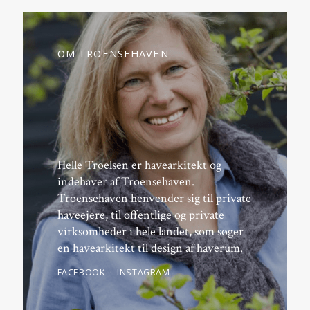
OM TROENSEHAVEN
Helle Troelsen er havearkitekt og
indehaver af Troensehaven.
Troensehaven henvender sig til private
haveejere, til offentlige og private
virksomheder i hele landet, som søger
en havearkitekt til design af haverum.
FACEBOOK
INSTAGRAM