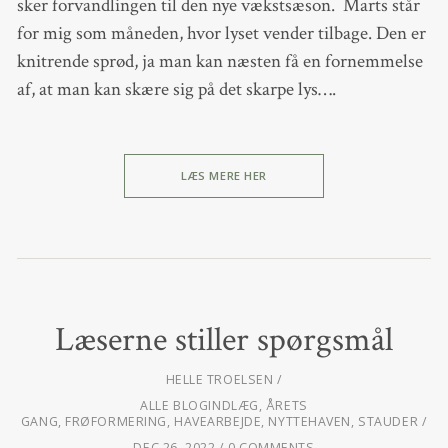
sker forvandlingen til den nye vækstsæson. Marts står
for mig som måneden, hvor lyset vender tilbage. Den er
knitrende sprød, ja man kan næsten få en fornemmelse
af, at man kan skære sig på det skarpe lys….
LÆS MERE HER
Læserne stiller spørgsmål
HELLE TROELSEN
ALLE BLOGINDLÆG
,
ÅRETS
GANG
,
FRØFORMERING
,
HAVEARBEJDE
,
NYTTEHAVEN
,
STAUDER
DEC 26, 2022
0 COMMENTS