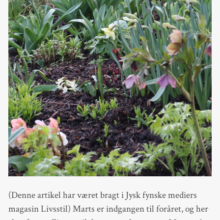
(Denne artikel har været bragt i Jysk fynske mediers
magasin Livsstil) Marts er indgangen til foråret, og her