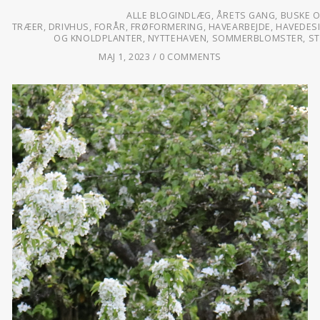
ALLE BLOGINDLÆG
,
ÅRETS GANG
,
BUSKE 
TRÆER
,
DRIVHUS
,
FORÅR
,
FRØFORMERING
,
HAVEARBEJDE
,
HAVEDES
OG KNOLDPLANTER
,
NYTTEHAVEN
,
SOMMERBLOMSTER
,
S
MAJ 1, 2023
0 COMMENTS