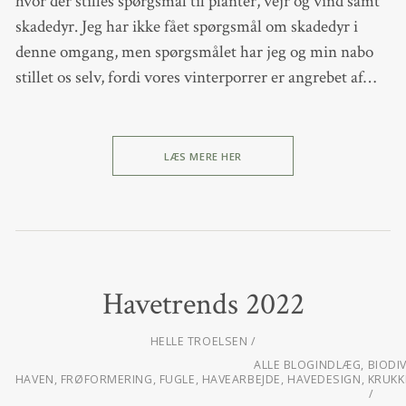
hvor der stilles spørgsmål til planter, vejr og vind samt
skadedyr. Jeg har ikke fået spørgsmål om skadedyr i
denne omgang, men spørgsmålet har jeg og min nabo
stillet os selv, fordi vores vinterporrer er angrebet af…
LÆS MERE HER
Havetrends 2022
HELLE TROELSEN
ALLE BLOGINDLÆG
,
BIODI
HAVEN
,
FRØFORMERING
,
FUGLE
,
HAVEARBEJDE
,
HAVEDESIGN
,
KRUKK