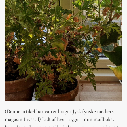
(Denne artikel har været bragt i Jysk fynske mediers
magasin Livsstil) Lidt af hvert ryger i min mailboks,