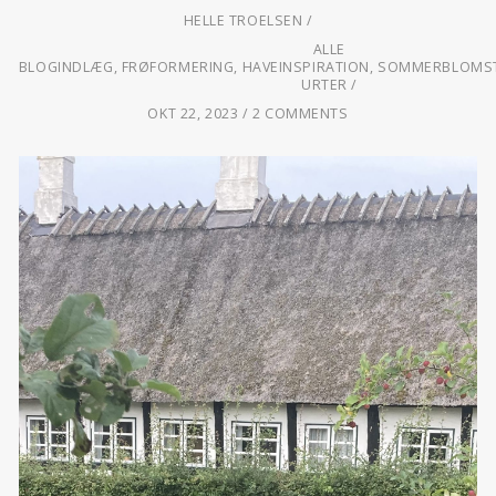
HELLE TROELSEN
ALLE
BLOGINDLÆG
,
FRØFORMERING
,
HAVEINSPIRATION
,
SOMMERBLOMS
URTER
OKT 22, 2023
2 COMMENTS