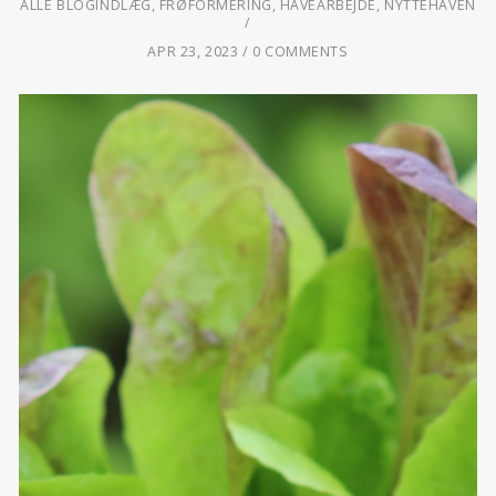
ALLE BLOGINDLÆG
,
FRØFORMERING
,
HAVEARBEJDE
,
NYTTEHAVEN
APR 23, 2023
0 COMMENTS