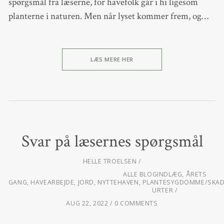
spørgsmål fra læserne, for havefolk går i hi ligesom
planterne i naturen. Men når lyset kommer frem, og…
LÆS MERE HER
Svar på læsernes spørgsmål
HELLE TROELSEN
ALLE BLOGINDLÆG
,
ÅRETS
GANG
,
HAVEARBEJDE
,
JORD
,
NYTTEHAVEN
,
PLANTESYGDOMME/SKA
URTER
AUG 22, 2022
0 COMMENTS