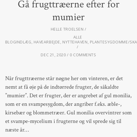
Gå frugttræerne efter for
mumier
HELLE TROELSEN
ALLE
BLOGINDLÆG
,
HAVEARBEJDE
,
NYTTEHAVEN
,
PLANTESYGDOMME/SK
DEC 21, 2020
0 COMMENTS
Når frugttræerne står nøgne her om vinteren, er det
nemt at få øje på de indtørrede frugter, de såkaldte
”mumier”. Det er frugter, der er angrebet af gul monilia,
som er en svampesygdom, der angriber f.eks. æble-,
kirsebær og blommetræer. Gul monilia overvintrer som
et svampe-mycelium i frugterne og vil sprede sig til
næste år…