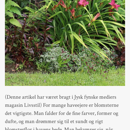
(Denne artikel har været bragt i Jysk fynske mediers
magasin Livsstil) For mange haveejere er blomsterne
det vigtigste. Man falder for de fine farver, former og
dufte, og man drømmer sig til et sundt og rigt
blomsterflor i havens bede. Man bekymrer sig, når