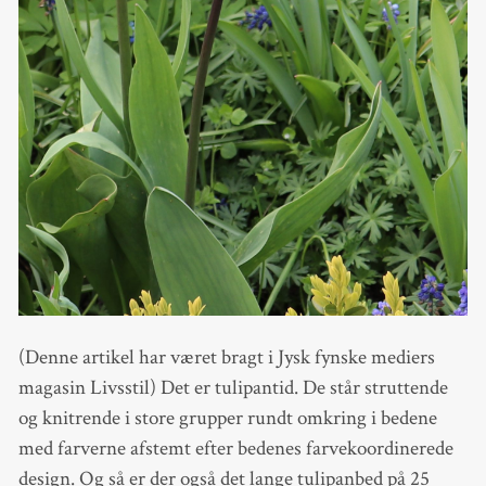
(Denne artikel har været bragt i Jysk fynske mediers
magasin Livsstil) Det er tulipantid. De står struttende
og knitrende i store grupper rundt omkring i bedene
med farverne afstemt efter bedenes farvekoordinerede
design. Og så er der også det lange tulipanbed på 25