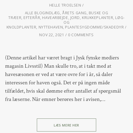
HELLE TROELSEN
ALLE BLOGINDLÆG
,
ÅRETS GANG
,
BUSKE OG
TRÆER
,
EFTERÅR
,
HAVEARBEJDE
,
JORD
,
KRUKKEPLANTER
,
LØG-
OG
KNOLDPLANTER
,
NYTTEHAVEN
,
PLANTESYGDOMME/SKADEDYR
NOV 22, 2021
0 COMMENTS
(Denne artikel har været bragt i Jysk fynske mediers
magasin Livsstil) Man skulle tro, at i takt med at
havesæsonen er ved at være ovre for i år, så daler
interessen for haven også. Det er på ingen måde
tilfældet, hvis skal dømme efter antallet af spørgsmål
fra læserne. Når emner berøres her i avisen,…
LÆS MERE HER