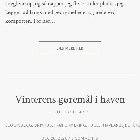
sneglene op, og så napper jeg flere under plader, jeg
lægger ud langs med georginebedet og nede ved
komposten. For her…
LÆS MERE HER
Vinterens gøremål i haven
HELLE TROELSEN
BLOGINDLÆG
,
DRIVHUS
,
FRØFORMERING
,
FUGLE
,
HAVEARBEJDE
,
KR
DEC 28, 2020
0 COMMENTS