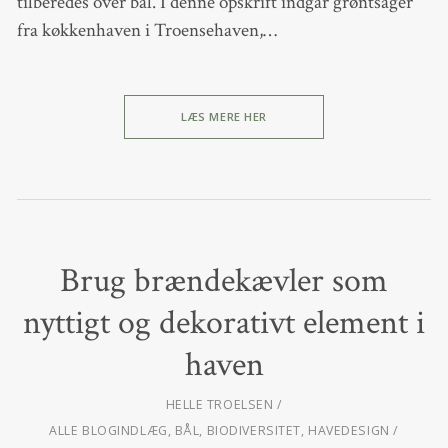
tilberedes over bål. I denne opskrift indgår grøntsager
fra køkkenhaven i Troensehaven,…
LÆS MERE HER
Brug brændekævler som
nyttigt og dekorativt element i
haven
HELLE TROELSEN
ALLE BLOGINDLÆG
,
BÅL
,
BIODIVERSITET
,
HAVEDESIGN