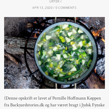
URTER
APR 13, 2020
0 COMMENTS
(Denne opskrift er lavet af Pernille Hoffmann Køppen
fra Backyardstories.dk og har været bragt i Jydsk Fynske