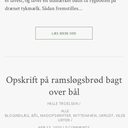
er lavest, og laver en udmærket basis til rygeosten på
drænet tykmælk. Sådan fremstilles…
LÆS MERE HER
Opskrift på ramsløgsbrød bagt
over bål
HELLE TROELSEN
ALLE
BLOGINDLÆG
,
BÅL
,
MADOPSKRIFTER
,
NYTTEHAVEN
,
UKRUDT
,
VILDE
URTER
APR 13, 2020
0 COMMENTS