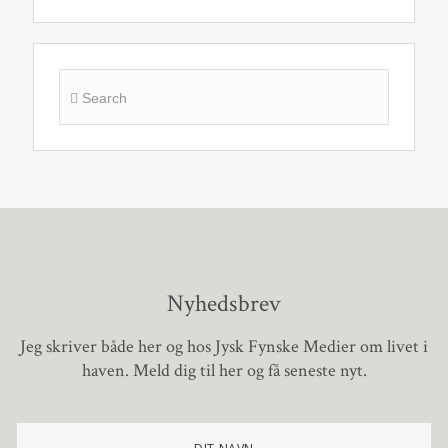
Nyhedsbrev
Jeg skriver både her og hos Jysk Fynske Medier om livet i
haven. Meld dig til her og få seneste nyt.