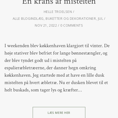
En krans af mistelten
HELLE TROELSEN
ALLE BLOGINDLÆG
,
BUKETTER OG DEKORATIONER
,
JUL
NOV 21, 2022
0 COMMENTS
I weekenden blev køkkenhaven klargjort til vinter. De
høje stativer blev befriet for lange bønnestængler, og
der blev tyndet godt ud i mistelten på
espalieræbletræerne, der danner hegn omkring
køkkenhaven. Jeg startede med at have en lille dusk
mistelten på hvert æbletræ. Nu er dusken blevet til et
helt buskads, som tager lys og kræfter…
LÆS MERE HER