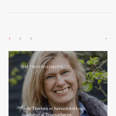
1
2
3
»
OM TROENSEHAVEN
Helle Troelsen er havearkitekt og
indehaver af Troensehaven.