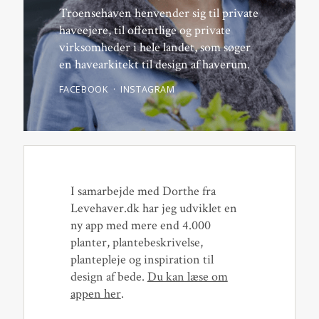
Troensehaven henvender sig til private
haveejere, til offentlige og private
virksomheder i hele landet, som søger
en havearkitekt til design af haverum.
FACEBOOK
INSTAGRAM
I samarbejde med Dorthe fra
Levehaver.dk har jeg udviklet en
ny app med mere end 4.000
planter, plantebeskrivelse,
plantepleje og inspiration til
design af bede.
Du kan læse om
appen her
.