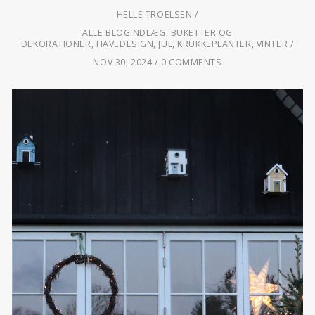
HELLE TROELSEN
ALLE BLOGINDLÆG
,
BUKETTER OG
DEKORATIONER
,
HAVEDESIGN
,
JUL
,
KRUKKEPLANTER
,
VINTER
NOV 30, 2024
0 COMMENTS