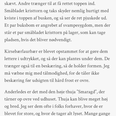
skævt. Andre trænger til at få rettet toppen ind.
Småbladet kristtorn og taks skyder nemlig hurtigt med
kviste i toppen af busken, og så ser de ret pjuskede ud.
Et par buksbom er angrebet af svampesygdom, men der
står et par småbladet kristtorn på lager, som kan tage
pladsen, hvis det bliver nødvendigt.
Kirsebærlaurbær er blevet opstammet for at gøre dem
lettere i udtrykket, og så der kan plantes under dem. De
trænger også til en beskæring, så de holder formen. Jeg
må væbne mig med tålmodighed, for de tåler ikke
beskæring før udsigten til hård frost er ovre.
Anderledes er det med den høje thuja ”Smaragd”, der
tårner op ovre ved udhuset. Thuja kan blive meget høj
og bred. Jeg ser dem ofte i folks forhaver, hvor de er
blevet for store, og hvor de tager alt lyset. Mange gange