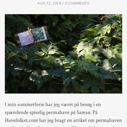
AUG 12, 2018
0 COMMENTS
I min sommerferie har jeg været på besøg i en
spændende spiselig permahave på Samsø. På
Havefolket.com har jeg bragt en artikel om permahaven