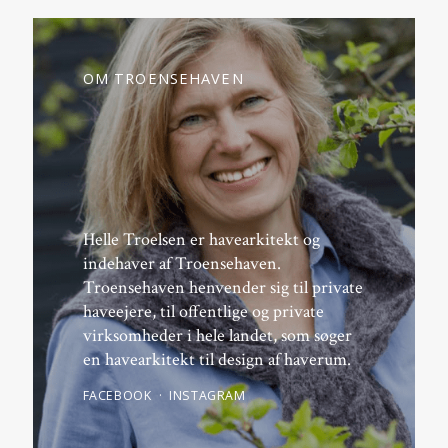
OM TROENSEHAVEN
Helle Troelsen er havearkitekt og
indehaver af Troensehaven.
Troensehaven henvender sig til private
haveejere, til offentlige og private
virksomheder i hele landet, som søger
en havearkitekt til design af haverum.
FACEBOOK
INSTAGRAM