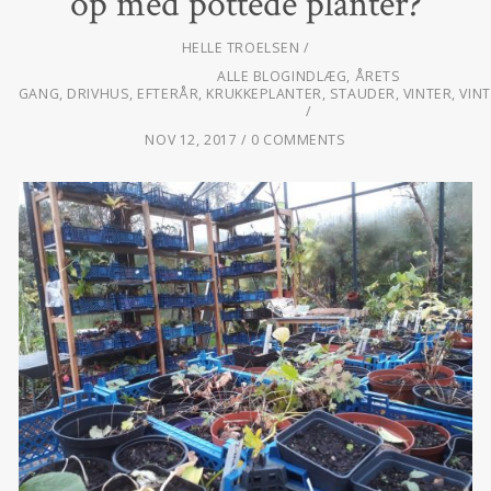
op med pottede planter?
HELLE TROELSEN
ALLE BLOGINDLÆG
,
ÅRETS
GANG
,
DRIVHUS
,
EFTERÅR
,
KRUKKEPLANTER
,
STAUDER
,
VINTER
,
VIN
NOV 12, 2017
0 COMMENTS