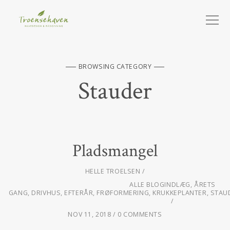
BROWSING CATEGORY
Stauder
Pladsmangel
HELLE TROELSEN
ALLE BLOGINDLÆG
,
ÅRETS
GANG
,
DRIVHUS
,
EFTERÅR
,
FRØFORMERING
,
KRUKKEPLANTER
,
STAU
NOV 11, 2018
0 COMMENTS