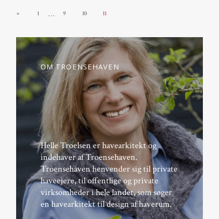
…
«
1
9
10
11
OM TROENSEHAVEN
Helle Troelsen er havearkitekt og
indehaver af Troensehaven.
Troensehaven henvender sig til private
haveejere, til offentlige og private
virksomheder i hele landet, som søger
en havearkitekt til design af haverum.