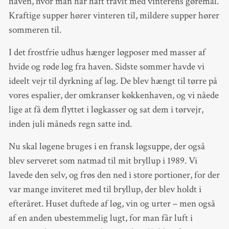
haven, hvor man har haft travlt med vinterens gøremål.
Kraftige supper hører vinteren til, mildere supper hører
sommeren til.
I det frostfrie udhus hænger løgposer med masser af
hvide og røde løg fra haven. Sidste sommer havde vi
ideelt vejr til dyrkning af løg. De blev hængt til tørre på
vores espalier, der omkranser køkkenhaven, og vi nåede
lige at få dem flyttet i løgkasser og sat dem i tørvejr,
inden juli måneds regn satte ind.
Nu skal løgene bruges i en fransk løgsuppe, der også
blev serveret som natmad til mit bryllup i 1989. Vi
lavede den selv, og frøs den ned i store portioner, for der
var mange inviteret med til bryllup, der blev holdt i
efteråret. Huset duftede af løg, vin og urter – men også
af en anden ubestemmelig lugt, for man får luft i