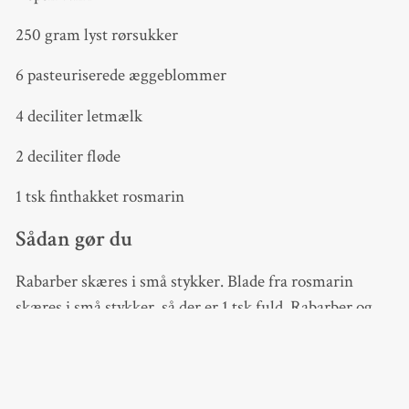
250 gram lyst rørsukker
6 pasteuriserede æggeblommer
4 deciliter letmælk
2 deciliter fløde
1 tsk finthakket rosmarin
Sådan gør du
Rabarber skæres i små stykker. Blade fra rosmarin
skæres i små stykker, så der er 1 tsk fuld. Rabarber og
rosmarin koges sammen med 50 gram sukker og 2 spsk.
vand til rabarberne får en grødagtig konsistens. Tag det
af varmen og køl det af.