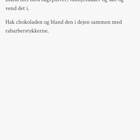
vend det i.
Hak chokoladen og bland den i dejen sammen med
rabarberstykkerne.
Fordel en stor tsk dej på bagepladen og tryk den lidt flad.
Småkagerne vil flyde ud, når de bages.
Bag dem ved 180 grader i ca. 15 minutter, eller til de er
gyldne.
Er bedst friskbagte og gode som tilbehør til vaniljeis.
Kan dog også bare spises alene, og der ryger hurtigt en
hel bageplade.
< PREVIOUS POST