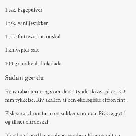
1 tsk. bagepulver
1 tsk. vaniljesukker
1 tsk. fintrevet citronskal
1 knivspids salt
100 gram hvid chokolade
Sådan gør du
Rens rabarberne og skær dem i tynde skiver på ca. 2-3
mm tykkelse. Riv skallen af den økologiske citron fint .
Pisk smør, brun farin og sukker sammen. Pisk ægget i
og tilsæt citronskal.
Bland mel med bagepulver, vaniljesukker og salt og