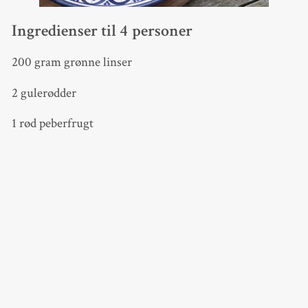
Ingredienser til 4 personer
200 gram grønne linser
2 gulerødder
1 rød peberfrugt
1 lille bakke cherrytomater
½ agurk
2 friske milde chilier (styrke 2)
En håndfuld frisk hakket grønkål
75 gram ristede, hakkede hasselnødder
Et bundt bredbladet persille