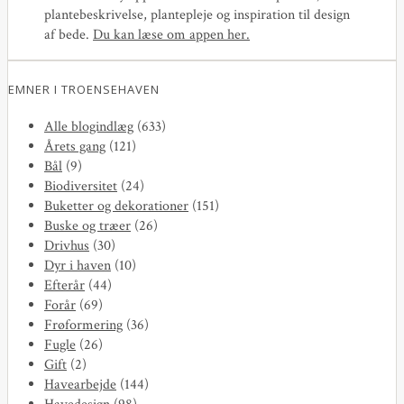
plantebeskrivelse, plantepleje og inspiration til design
af bede.
Du kan læse om appen her
.
EMNER I TROENSEHAVEN
Alle blogindlæg
(633)
Årets gang
(121)
Bål
(9)
Biodiversitet
(24)
Buketter og dekorationer
(151)
Buske og træer
(26)
Drivhus
(30)
Dyr i haven
(10)
Efterår
(44)
Forår
(69)
Frøformering
(36)
Fugle
(26)
Gift
(2)
Havearbejde
(144)