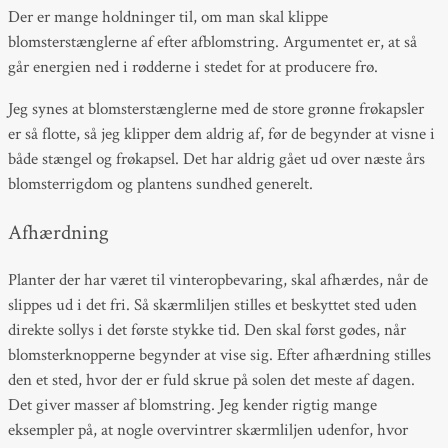
Der er mange holdninger til, om man skal klippe
blomsterstænglerne af efter afblomstring. Argumentet er, at så
går energien ned i rødderne i stedet for at producere frø.
Jeg synes at blomsterstænglerne med de store grønne frøkapsler
er så flotte, så jeg klipper dem aldrig af, før de begynder at visne i
både stængel og frøkapsel. Det har aldrig gået ud over næste års
blomsterrigdom og plantens sundhed generelt.
Afhærdning
Planter der har været til vinteropbevaring, skal afhærdes, når de
slippes ud i det fri. Så skærmliljen stilles et beskyttet sted uden
direkte sollys i det første stykke tid. Den skal først gødes, når
blomsterknopperne begynder at vise sig. Efter afhærdning stilles
den et sted, hvor der er fuld skrue på solen det meste af dagen.
Det giver masser af blomstring. Jeg kender rigtig mange
eksempler på, at nogle overvintrer skærmliljen udenfor, hvor