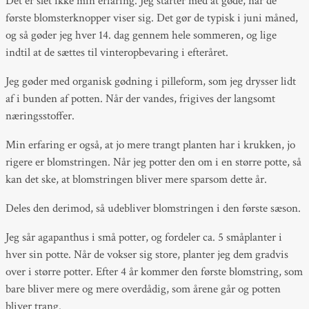
Det er slet ikke min erfaring. Jeg starter med at gøde, når de
første blomsterknopper viser sig. Det gør de typisk i juni måned,
og så gøder jeg hver 14. dag gennem hele sommeren, og lige
indtil at de sættes til vinteropbevaring i efteråret.
Jeg gøder med organisk gødning i pilleform, som jeg drysser lidt
af i bunden af potten. Når der vandes, frigives der langsomt
næringsstoffer.
Min erfaring er også, at jo mere trangt planten har i krukken, jo
rigere er blomstringen. Når jeg potter den om i en større potte, så
kan det ske, at blomstringen bliver mere sparsom dette år.
Deles den derimod, så udebliver blomstringen i den første sæson.
Jeg sår agapanthus i små potter, og fordeler ca. 5 småplanter i
hver sin potte. Når de vokser sig store, planter jeg dem gradvis
over i større potter. Efter 4 år kommer den første blomstring, som
bare bliver mere og mere overdådig, som årene går og potten
bliver trang.