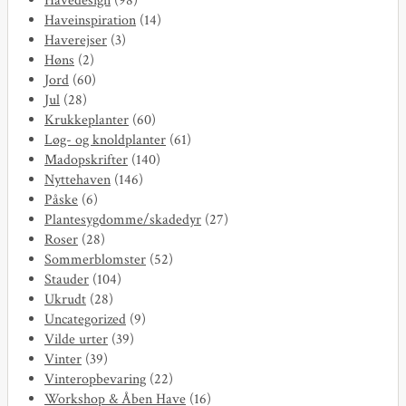
Havedesign
(98)
Haveinspiration
(14)
Haverejser
(3)
Høns
(2)
Jord
(60)
Jul
(28)
Krukkeplanter
(60)
Løg- og knoldplanter
(61)
Madopskrifter
(140)
Nyttehaven
(146)
Påske
(6)
Plantesygdomme/skadedyr
(27)
Roser
(28)
Sommerblomster
(52)
Stauder
(104)
Ukrudt
(28)
Uncategorized
(9)
Vilde urter
(39)
Vinter
(39)
Vinteropbevaring
(22)
Workshop & Åben Have
(16)