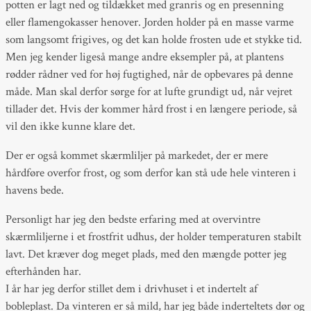
potten er lagt ned og tildækket med granris og en presenning
eller flamengokasser henover. Jorden holder på en masse varme
som langsomt frigives, og det kan holde frosten ude et stykke tid.
Men jeg kender ligeså mange andre eksempler på, at plantens
rødder rådner ved for høj fugtighed, når de opbevares på denne
måde. Man skal derfor sørge for at lufte grundigt ud, når vejret
tillader det. Hvis der kommer hård frost i en længere periode, så
vil den ikke kunne klare det.
Der er også kommet skærmliljer på markedet, der er mere
hårdføre overfor frost, og som derfor kan stå ude hele vinteren i
havens bede.
Personligt har jeg den bedste erfaring med at overvintre
skærmliljerne i et frostfrit udhus, der holder temperaturen stabilt
lavt. Det kræver dog meget plads, med den mængde potter jeg
efterhånden har.
I år har jeg derfor stillet dem i drivhuset i et indertelt af
bobleplast. Da vinteren er så mild, har jeg både inderteltets dør og