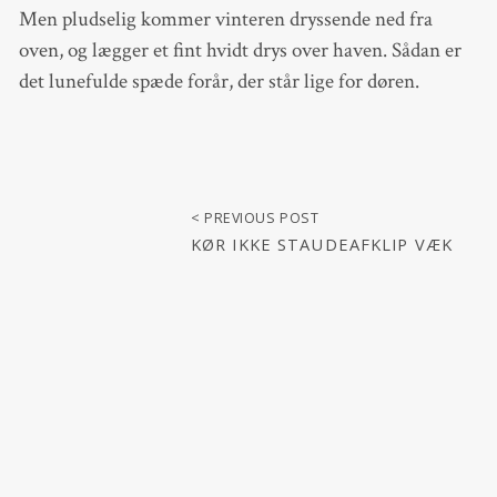
Men pludselig kommer vinteren dryssende ned fra
oven, og lægger et fint hvidt drys over haven. Sådan er
det lunefulde spæde forår, der står lige for døren.
< PREVIOUS POST
KØR IKKE STAUDEAFKLIP VÆK
MEN BRUG DET I HAVENS BEDE
FEBRUAR 24, 2020
NEWER POST >
DESIGN AF BEDE I PRYDHAVEN
MARTS 3, 2020