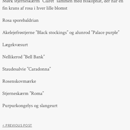
Mørk stjerneskærm ”Claret” sammen med biskophat, der har en
fin krans af rosa i hver lille blomst
Rosa sporebaldrian
Akelejefrøstjerne ”Black stockings” og alunrod ”Palace purple”
Lægekvæsurt
Nellikerod ”Bell Bank”
Staudesalvie ”Caradonna”
Rosenskovmærke
Stjerneskærm ”Roma”
Purpurkongelys og slangeurt
< PREVIOUS POST