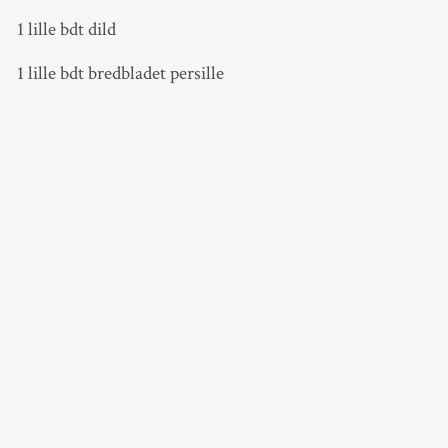
1 lille bdt dild
1 lille bdt bredbladet persille
1 lille bdt frisk koriander (Kan udelades, hvis ikke man
kan lide denne smag)
1 lille bdt frisk estragon
2 spsk hvidvinseddike
1 dl. god olivenolie
Salt og friskkværnet peber
Sådan gør du:
Aspargesene dampes i en gryde i 1 minut, så de stadig er
faste i konsistensen. Køl dem straks ned under