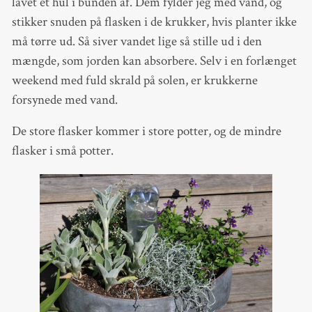
lavet et hul i bunden af. Dem fylder jeg med vand, og
stikker snuden på flasken i de krukker, hvis planter ikke
må tørre ud. Så siver vandet lige så stille ud i den
mængde, som jorden kan absorbere. Selv i en forlænget
weekend med fuld skrald på solen, er krukkerne
forsynede med vand.
De store flasker kommer i store potter, og de mindre
flasker i små potter.