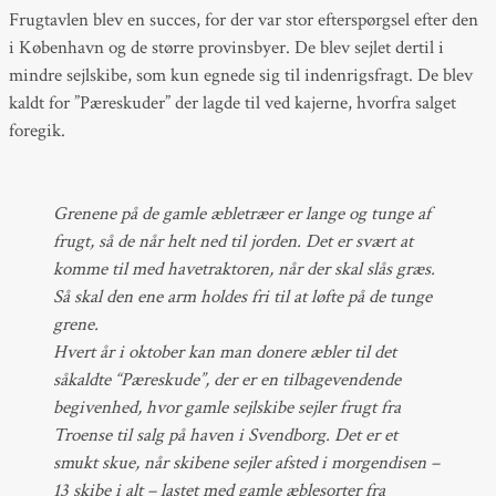
Frugtavlen blev en succes, for der var stor efterspørgsel efter den
i København og de større provinsbyer. De blev sejlet dertil i
mindre sejlskibe, som kun egnede sig til indenrigsfragt. De blev
kaldt for ”Pæreskuder” der lagde til ved kajerne, hvorfra salget
foregik.
Grenene på de gamle æbletræer er lange og tunge af
frugt, så de når helt ned til jorden. Det er svært at
komme til med havetraktoren, når der skal slås græs.
Så skal den ene arm holdes fri til at løfte på de tunge
grene.
Hvert år i oktober kan man donere æbler til det
såkaldte “Pæreskude”, der er en tilbagevendende
begivenhed, hvor gamle sejlskibe sejler frugt fra
Troense til salg på haven i Svendborg. Det er et
smukt skue, når skibene sejler afsted i morgendisen –
13 skibe i alt – lastet med gamle æblesorter fra