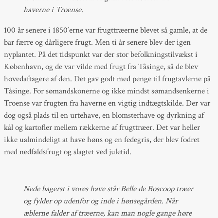
haverne i Troense.
100 år senere i 1850’erne var frugttræerne blevet så gamle, at de
bar færre og dårligere frugt. Men ti år senere blev der igen
nyplantet. På det tidspunkt var der stor befolkningstilvækst i
København, og de var vilde med frugt fra Tåsinge, så de blev
hovedaftagere af den. Det gav godt med penge til frugtavlerne på
Tåsinge. For sømandskonerne og ikke mindst sømandsenkerne i
Troense var frugten fra haverne en vigtig indtægtskilde. Der var
dog også plads til en urtehave, en blomsterhave og dyrkning af
kål og kartofler mellem rækkerne af frugttræer. Det var heller
ikke ualmindeligt at have høns og en fedegris, der blev fodret
med nedfaldsfrugt og slagtet ved juletid.
Nede bagerst i vores have står Belle de Boscoop træer
og fylder op udenfor og inde i hønsegården. Når
æblerne falder af træerne, kan man nogle gange høre