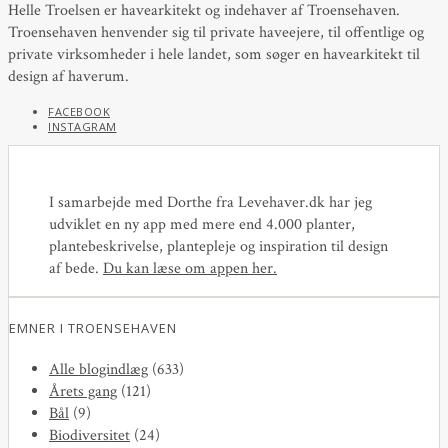
Helle Troelsen er havearkitekt og indehaver af Troensehaven.
Troensehaven henvender sig til private haveejere, til offentlige og
private virksomheder i hele landet, som søger en havearkitekt til
design af haverum.
FACEBOOK
INSTAGRAM
I samarbejde med Dorthe fra Levehaver.dk har jeg
udviklet en ny app med mere end 4.000 planter,
plantebeskrivelse, plantepleje og inspiration til design
af bede.
Du kan læse om appen her
.
EMNER I TROENSEHAVEN
Alle blogindlæg
(633)
Årets gang
(121)
Bål
(9)
Biodiversitet
(24)