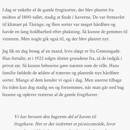
I dag er enkelte af de gamle frugtsorter, der blev plantet fra
midten af 1800-tallet, stadig at finde i haverne. De var fremavlet
til klimaet på Tåsinge, og flere sorter var meget hårdføre og
havde en lang holdbarhed efter plukning. Så kunne de gemmes til
vinteren. Men nogle gik også til, og der blev plantet nyt.
Jeg fik en dag besøg af en mand, hvis slægt er fra Grønnegade.
Han fortalte, at i 1922 solgte slottet grundene fra, så de indgik i
privat eje. Så kunne beboerne gøre næsten som de ville. Hans
familie fældede de ældste af træerne og plantede nye hårdføre
sorter. Mange af dem kender vi også i dag. Men anerne tilbage
fra tiden kan dog stadig ses og fornemmes, når man går ned bag
husene og oplever resterne af de gamle frugthaver.
Vi har bevaret den bagerste del af haven til
frugthave. Her er der indrettet et picnicområde, hvor