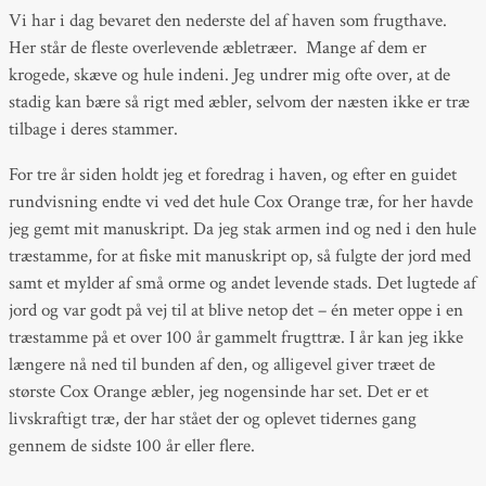
Vi har i dag bevaret den nederste del af haven som frugthave.
Her står de fleste overlevende æbletræer. Mange af dem er
krogede, skæve og hule indeni. Jeg undrer mig ofte over, at de
stadig kan bære så rigt med æbler, selvom der næsten ikke er træ
tilbage i deres stammer.
For tre år siden holdt jeg et foredrag i haven, og efter en guidet
rundvisning endte vi ved det hule Cox Orange træ, for her havde
jeg gemt mit manuskript. Da jeg stak armen ind og ned i den hule
træstamme, for at fiske mit manuskript op, så fulgte der jord med
samt et mylder af små orme og andet levende stads. Det lugtede af
jord og var godt på vej til at blive netop det – én meter oppe i en
træstamme på et over 100 år gammelt frugttræ. I år kan jeg ikke
længere nå ned til bunden af den, og alligevel giver træet de
største Cox Orange æbler, jeg nogensinde har set. Det er et
livskraftigt træ, der har stået der og oplevet tidernes gang
gennem de sidste 100 år eller flere.