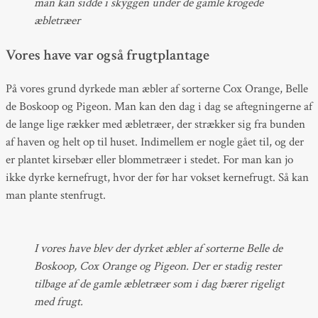
man kan sidde i skyggen under de gamle krogede
æbletræer
Vores have var også frugtplantage
På vores grund dyrkede man æbler af sorterne Cox Orange, Belle
de Boskoop og Pigeon. Man kan den dag i dag se aftegningerne af
de lange lige rækker med æbletræer, der strækker sig fra bunden
af haven og helt op til huset. Indimellem er nogle gået til, og der
er plantet kirsebær eller blommetræer i stedet. For man kan jo
ikke dyrke kernefrugt, hvor der før har vokset kernefrugt. Så kan
man plante stenfrugt.
I vores have blev der dyrket æbler af sorterne Belle de
Boskoop, Cox Orange og Pigeon. Der er stadig rester
tilbage af de gamle æbletræer som i dag bærer rigeligt
med frugt.