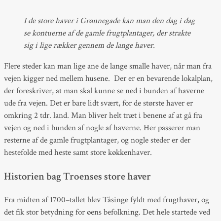
I de store haver i Grønnegade kan man den dag i dag
se kontuerne af de gamle frugtplantager, der strakte
sig i lige rækker gennem de lange haver.
Flere steder kan man lige ane de lange smalle haver, når man fra
vejen kigger ned mellem husene. Der er en bevarende lokalplan,
der foreskriver, at man skal kunne se ned i bunden af haverne
ude fra vejen. Det er bare lidt svært, for de største haver er
omkring 2 tdr. land. Man bliver helt træt i benene af at gå fra
vejen og ned i bunden af nogle af haverne. Her passerer man
resterne af de gamle frugtplantager, og nogle steder er der
hestefolde med heste samt store køkkenhaver.
Historien bag Troenses store haver
Fra midten af 1700–tallet blev Tåsinge fyldt med frugthaver, og
det fik stor betydning for øens befolkning. Det hele startede ved