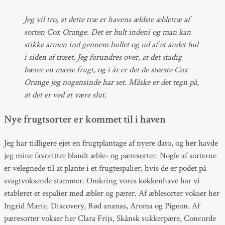
Jeg vil tro, at dette træ er havens ældste æbletræ af
sorten Cox Orange. Det er hult indeni og man kan
stikke armen ind gennem hullet og ud af et andet hul
i siden af træet. Jeg forundres over, at det stadig
bærer en masse frugt, og i år er det de største Cox
Orange jeg nogensinde har set. Måske er det tegn på,
at det er ved at være slut.
Nye frugtsorter er kommet til i haven
Jeg har tidligere ejet en frugtplantage af nyere dato, og her havde
jeg mine favoritter blandt æble- og pæresorter. Nogle af sorterne
er velegnede til at plante i et frugtespalier, hvis de er podet på
svagtvoksende stammer. Omkring vores køkkenhave har vi
etableret et espalier med æbler og pærer. Af æblesorter vokser her
Ingrid Marie, Discovery, Rød ananas, Aroma og Pigeon. Af
pæresorter vokser her Clara Frijs, Skånsk sukkerpære, Concorde