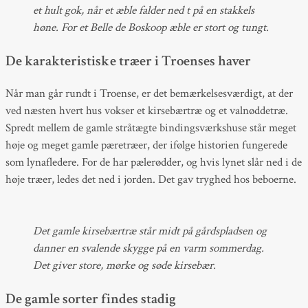
et hult gok, når et æble falder ned t på en stakkels
høne. For et Belle de Boskoop æble er stort og tungt.
De karakteristiske træer i Troenses haver
Når man går rundt i Troense, er det bemærkelsesværdigt, at der
ved næsten hvert hus vokser et kirsebærtræ og et valnøddetræ.
Spredt mellem de gamle stråtægte bindingsværkshuse står meget
høje og meget gamle pæretræer, der ifølge historien fungerede
som lynafledere. For de har pælerødder, og hvis lynet slår ned i de
høje træer, ledes det ned i jorden. Det gav tryghed hos beboerne.
Det gamle kirsebærtræ står midt på gårdspladsen og
danner en svalende skygge på en varm sommerdag.
Det giver store, mørke og søde kirsebær.
De gamle sorter findes stadig