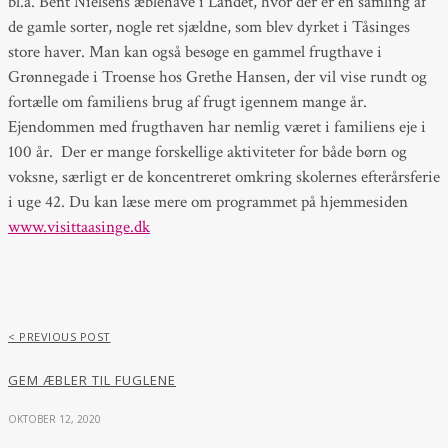
bl.a. Bent Nielsens æblehave i Landet, hvor der er en samling af
de gamle sorter, nogle ret sjældne, som blev dyrket i Tåsinges
store haver. Man kan også besøge en gammel frugthave i
Grønnegade i Troense hos Grethe Hansen, der vil vise rundt og
fortælle om familiens brug af frugt igennem mange år.
Ejendommen med frugthaven har nemlig været i familiens eje i
100 år. Der er mange forskellige aktiviteter for både børn og
voksne, særligt er de koncentreret omkring skolernes efterårsferie
i uge 42. Du kan læse mere om programmet på hjemmesiden
www.visittaasinge.dk
< PREVIOUS POST
GEM ÆBLER TIL FUGLENE
OKTOBER 12, 2020