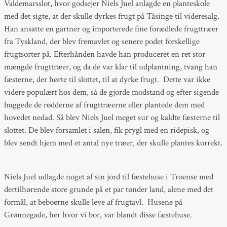
Valdemarsslot, hvor godsejer Niels Juel anlagde en planteskole
med det sigte, at der skulle dyrkes frugt på Tåsinge til videresalg.
Han ansatte en gartner og importerede fine forædlede frugttræer
fra Tyskland, der blev fremavlet og senere podet forskellige
frugtsorter på. Efterhånden havde han produceret en ret stor
mængde frugttræer, og da de var klar til udplantning, tvang han
fæsterne, der hørte til slottet, til at dyrke frugt. Dette var ikke
videre populært hos dem, så de gjorde modstand og efter sigende
huggede de rødderne af frugttræerne eller plantede dem med
hovedet nedad. Så blev Niels Juel meget sur og kaldte fæsterne til
slottet. De blev forsamlet i salen, fik prygl med en ridepisk, og
blev sendt hjem med et antal nye træer, der skulle plantes korrekt.
Niels Juel udlagde noget af sin jord til fæstehuse i Troense med
dertilhørende store grunde på et par tønder land, alene med det
formål, at beboerne skulle leve af frugtavl. Husene på
Grønnegade, her hvor vi bor, var blandt disse fæstehuse.