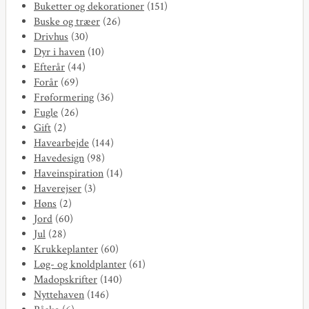
Buketter og dekorationer
(151)
Buske og træer
(26)
Drivhus
(30)
Dyr i haven
(10)
Efterår
(44)
Forår
(69)
Frøformering
(36)
Fugle
(26)
Gift
(2)
Havearbejde
(144)
Havedesign
(98)
Haveinspiration
(14)
Haverejser
(3)
Høns
(2)
Jord
(60)
Jul
(28)
Krukkeplanter
(60)
Løg- og knoldplanter
(61)
Madopskrifter
(140)
Nyttehaven
(146)