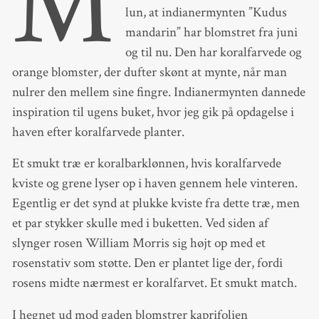
M
lun, at indianermynten ”Kudus
mandarin” har blomstret fra juni
og til nu. Den har koralfarvede og
orange blomster, der dufter skønt at mynte, når man
nulrer den mellem sine fingre. Indianermynten dannede
inspiration til ugens buket, hvor jeg gik på opdagelse i
haven efter koralfarvede planter.
Et smukt træ er koralbarklønnen, hvis koralfarvede
kviste og grene lyser op i haven gennem hele vinteren.
Egentlig er det synd at plukke kviste fra dette træ, men
et par stykker skulle med i buketten. Ved siden af
slynger rosen William Morris sig højt op med et
rosenstativ som støtte. Den er plantet lige der, fordi
rosens midte nærmest er koralfarvet. Et smukt match.
I hegnet ud mod gaden blomstrer kaprifolien