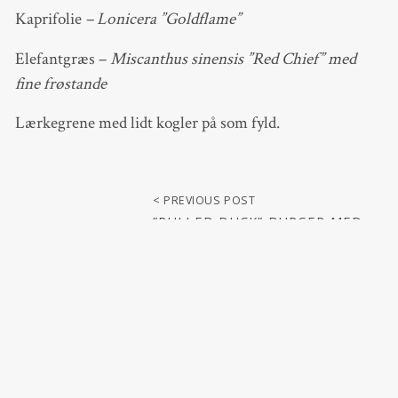
Kaprifolie
– Lonicera ”Goldflame”
Elefantgræs –
Miscanthus sinensis ”Red Chief” med
fine frøstande
Lærkegrene med lidt kogler på som fyld.
< PREVIOUS POST
”PULLED DUCK” BURGER MED
SYLTEDE GRØNNE TOMATER
NOVEMBER 17, 2020
NEWER POST >
VINTERKRUKKERNE FYLDES
MED STEDSEGRØNNE PLANTER