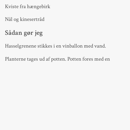
Kviste fra hængebirk
Nål og kinesertråd
Sådan gør jeg
Hasselgrenene stikkes i en vinballon med vand.
Planterne tages ud af potten. Potten fores med en
plasticpose, der kan holde på vandet, når planterne
vandes. Sækkelærredet klippes i baner med en bredde på
15 cm og i den længde der kan nå omkring potten.
Hvert stykke vikles omkring potten og fastgøres med
bast eller jutesnor. Sørg for, at potten er placeret midt
på stykket af sækkelærred, for bunden skal snøres
sammen med bast eller jutesnor, og toppen skal bukkes
ned i potten. Så kommer planten tilbage i potten, og der