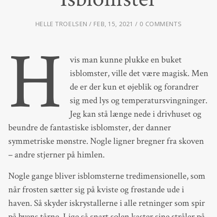
HELLE TROELSEN
FEB, 15, 2021
0 COMMENTS
H
vis man kunne plukke en buket
isblomster, ville det være magisk. Men
de er der kun et øjeblik og forandrer
sig med lys og temperatursvingninger.
Jeg kan stå længe nede i drivhuset og
beundre de fantastiske isblomster, der danner
symmetriske mønstre. Nogle ligner bregner fra skoven
– andre stjerner på himlen.
Nogle gange bliver isblomsterne tredimensionelle, som
når frosten sætter sig på kviste og frøstande ude i
haven. Så skyder iskrystallerne i alle retninger som spir
på byens tårne. Lige så snart solen kaster sine stråler på