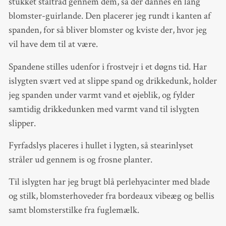
stukket ståltråd gennem dem, så der dannes en lang
blomster-guirlande. Den placerer jeg rundt i kanten af
spanden, for så bliver blomster og kviste der, hvor jeg
vil have dem til at være.
Spandene stilles udenfor i frostvejr i et døgns tid. Har
islygten svært ved at slippe spand og drikkedunk, holder
jeg spanden under varmt vand et øjeblik, og fylder
samtidig drikkedunken med varmt vand til islygten
slipper.
Fyrfadslys placeres i hullet i lygten, så stearinlyset
stråler ud gennem is og frosne planter.
Til islygten har jeg brugt blå perlehyacinter med blade
og stilk, blomsterhoveder fra bordeaux vibeæg og bellis
samt blomsterstilke fra fuglemælk.