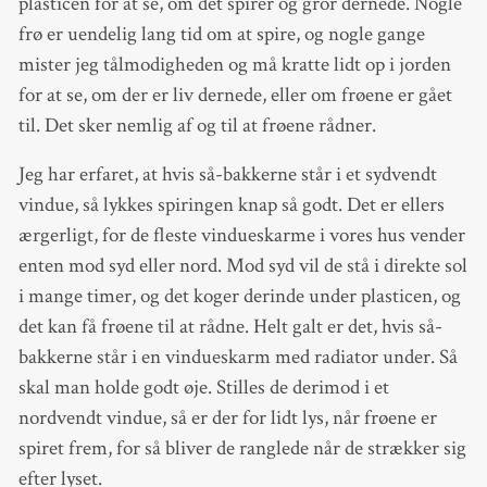
plasticen for at se, om det spirer og gror dernede. Nogle
frø er uendelig lang tid om at spire, og nogle gange
mister jeg tålmodigheden og må kratte lidt op i jorden
for at se, om der er liv dernede, eller om frøene er gået
til. Det sker nemlig af og til at frøene rådner.
Jeg har erfaret, at hvis så-bakkerne står i et sydvendt
vindue, så lykkes spiringen knap så godt. Det er ellers
ærgerligt, for de fleste vindueskarme i vores hus vender
enten mod syd eller nord. Mod syd vil de stå i direkte sol
i mange timer, og det koger derinde under plasticen, og
det kan få frøene til at rådne. Helt galt er det, hvis så-
bakkerne står i en vindueskarm med radiator under. Så
skal man holde godt øje. Stilles de derimod i et
nordvendt vindue, så er der for lidt lys, når frøene er
spiret frem, for så bliver de ranglede når de strækker sig
efter lyset.