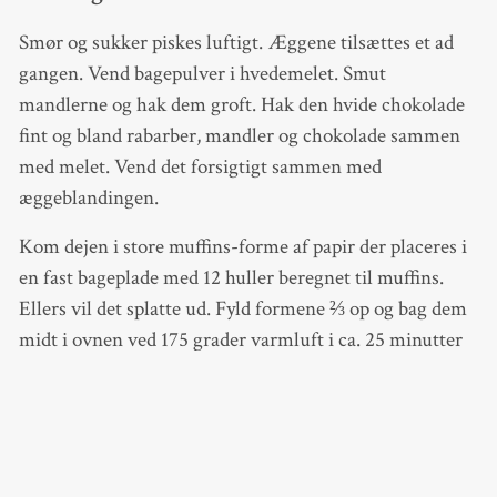
Smør og sukker piskes luftigt. Æggene tilsættes et ad
gangen. Vend bagepulver i hvedemelet. Smut
mandlerne og hak dem groft. Hak den hvide chokolade
fint og bland rabarber, mandler og chokolade sammen
med melet. Vend det forsigtigt sammen med
æggeblandingen.
Kom dejen i store muffins-forme af papir der placeres i
en fast bageplade med 12 huller beregnet til muffins.
Ellers vil det splatte ud. Fyld formene ⅔ op og bag dem
midt i ovnen ved 175 grader varmluft i ca. 25 minutter
eller til de er gyldne.
Når de er kølet af, smøres de med glasur lavet af
flormelis og appelsinsaft. De pyntes med spiselige
blomster såsom sprøjtefrie hornvioler, men andre