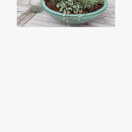
< PREVIOUS POST
SMOOTHIE MED SKVALDERKÅL
MAJ 10, 2021
NEWER POST >
BESKÆRINGENS KUNST HOS
HORTENSIAER
MAJ 10, 2021