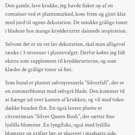
Den gamle, lave krukke, jeg havde fisket op af en
container ved et plantemarked, kom frem og gjort klar
med jord til ugens dekoration. De smukke grålige toner
i bladene hos mange krydderurter dannede inspiration.
Selvom det er en ret lav dekoration, skal man alligevel
tænke i 3 niveauer i plantevalget. Derfor købte jeg lidt
ekstra som supplement til krydderurterne, og som
klæder de grålige toner så fint.
Som bund er plantet sølvnyresnerle ”Silverfall”, der er
en sommerblomst med sølvgrå blade. Den kommer til
at hænge ud over kanten af krukken, og vil med tiden
dække bunden flot. En også lavere plante er
citrontimian ”Silver Queen Bush”, der sætter fine
lyslilla blomster. En lyngfloks, også med lyslilla
blomster og gråligt løv, er placeret i modsatte side.