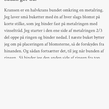
Kransen er en halvkrans bundet omkring en metalring.
Jeg laver små buketter med én af hver slags blomst på
korte stilke, som jeg binder fast på metalringen med
vinseltråd. Jeg starter i den ene side af metalringen 2/3
del oppe på ringen og binder nedad. I næste buket bytter
jeg om på placeringen af blomsterne, så de forskydes fra
hinanden. Og sådan fortsætter det, til jeg når bunden af
ringen. Så binder jeg den anden side af ringen fra top
mod bund. Afslutningsvis fastgør jeg en større blomst
af prydløg, der dækker godt for samlingen. Kransen
hænges op i et matchende silkebånd.
< PREVIOUS POST
LÆSERNE FORUNDRES OVER LIV
OG DØD I HAVEN