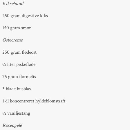
Kiksebund
250 gram digestive kiks
150 gram smør
Ostecreme
250 gram flødeost
¼ liter piskefløde
75 gram flormelis
3 blade husblas
1 dl koncentreret hyldeblomstsaft
½ vaniljestang
Rosengelé