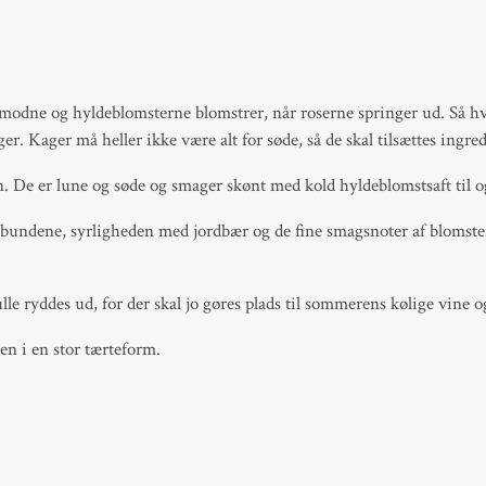
dne og hyldeblomsterne blomstrer, når roserne springer ud. Så hvorf
r. Kager må heller ikke være alt for søde, så de skal tilsættes ingred
en. De er lune og søde og smager skønt med kold hyldeblomstsaft til 
bundene, syrligheden med jordbær og de fine smagsnoter af blomster
lle ryddes ud, for der skal jo gøres plads til sommerens kølige vine 
en i en stor tærteform.