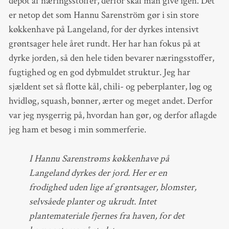
depot af næringsstoffer, derfor skal man give igen. Det
er netop det som Hannu Sarenström gør i sin store
køkkenhave på Langeland, for der dyrkes intensivt
grøntsager hele året rundt. Her har han fokus på at
dyrke jorden, så den hele tiden bevarer næringsstoffer,
fugtighed og en god dybmuldet struktur. Jeg har
sjældent set så flotte kål, chili- og peberplanter, løg og
hvidløg, squash, bønner, ærter og meget andet. Derfor
var jeg nysgerrig på, hvordan han gør, og derfor aflagde
jeg ham et besøg i min sommerferie.
I Hannu Sarenstrøms køkkenhave på
Langeland dyrkes der jord. Her er en
frodighed uden lige af grøntsager, blomster,
selvsåede planter og ukrudt. Intet
plantemateriale fjernes fra haven, for det