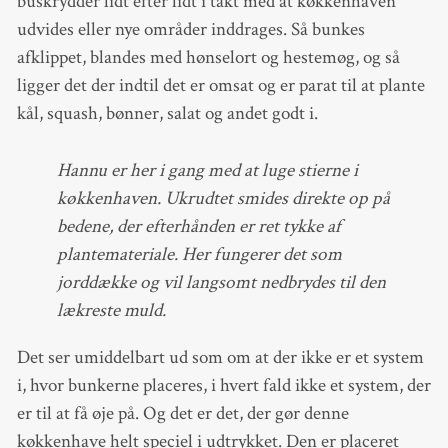
buskrydder lidt efter lidt i takt med at køkkenhaven
udvides eller nye områder inddrages. Så bunkes
afklippet, blandes med hønselort og hestemøg, og så
ligger det der indtil det er omsat og er parat til at plante
kål, squash, bønner, salat og andet godt i.
Hannu er her i gang med at luge stierne i
køkkenhaven. Ukrudtet smides direkte op på
bedene, der efterhånden er ret tykke af
plantemateriale. Her fungerer det som
jorddække og vil langsomt nedbrydes til den
lækreste muld.
Det ser umiddelbart ud som om at der ikke er et system
i, hvor bunkerne placeres, i hvert fald ikke et system, der
er til at få øje på. Og det er det, der gør denne
køkkenhave helt speciel i udtrykket. Den er placeret