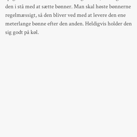
den i stå med at sætte bønner. Man skal høste bønnerne
regelmæssigt, så den bliver ved med at levere den ene
meterlange bønne efter den anden. Heldigvis holder den
sig godt på køl.
Ingredienser til 1 portion
8 lange spaghettibønner
Rigeligt med friskrevet parmesan af god kvalitet
2 store klatter smør
Salt
Friskkværnet sort peber
Sådan gør du