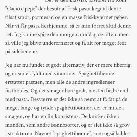
Det er den klassisk pastaret fra Rom
”Cacio e pepe” der består af frisk pasta kogt al dente
tilsat smør, parmesan og en masse friskkværnet peber.
Når vi får pasta herhjemme, så er min forret altid denne
ret. Jeg kunne spise den morgen, middag og aften, men
så ville jeg blive underernæret og få alt for meget fedt
på sidebenene.
Jeg har nu fundet et godt alternativ, der er mere fiberrig
og er smækfyldt med vitaminer. Spaghettibønner
erstatter pastaen, men alle de andre ingredienser
fastholdes. Og det smager bare godt, næsten bedre end
med pasta. Desværre er det ikke så nemt at få fat på de
meget lange og tynde spaghettibønner, der er milde i
smagen, og har en fin konsistens. De knirker ikke i
munden, som andre bønnesorter, og er slet ikke så grov
i strukturen. Navnet ”spaghettibønne”, som også kaldes