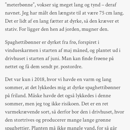
”meterbønne”, vokser sig meget lang og tynd – deraf
navnet. Jeg har målt den længste til at være 75 cm lang.
Det er lidt af en lang fætter at dyrke, så den kræver et
stativ. For ligger den hen ad jorden, mugner den.
Spaghettibønner er dyrket fra frø, forspiret i
vindueskarmen i starten af maj måned, og plantet ud i
drivhuset i starten af juni. Man kan finde frøene på
nettet og få dem sendt pr. postordre.
Det var kun i 2018, hvor vi havde en varm og lang
sommer, at det lykkedes mig at dyrke spaghettibønner
på friland. Måske havde det også lykkedes i denne
sommer, men jeg tog ikke risikoen. Det er en ret
varmekrævende sort, så derfor bor den i drivhuset, hvor
den stortrives og producerer mange lange grønne
spaghettier. Planten må ikke mangle vand, for så går