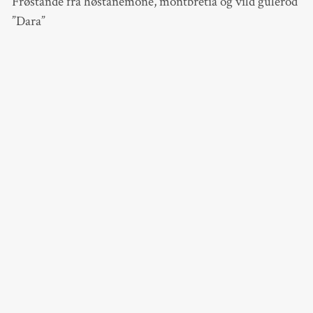
Frøstande fra høstanemone, montbretia og vild gulerod
”Dara”
Sankthansurt
Vindheks
Mellemstor halmkrans
Ståltråd
Sådan gør jeg
Materialerne til kransen klippes i mindre stykker.
Ståltråden bindes fast til toppen af halmkransen. Så
tager jeg tre forskellige materialer, f.eks. hortensia, blad
fra japansk løn og vindheks, og laver en lille buket, som
jeg vikler fast til halmkransen. Så tager jeg tre-fire
andre materialer, f.eks. en anden sort af hortensia,