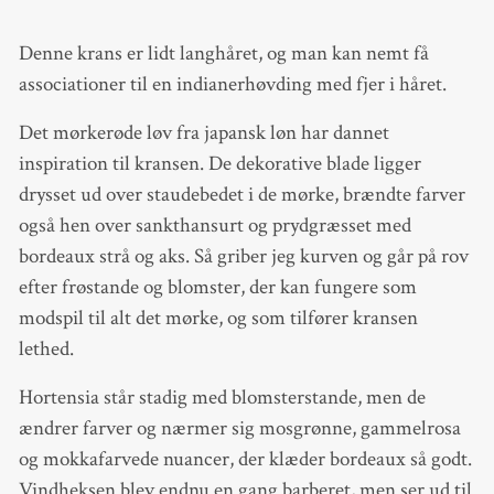
Denne krans er lidt langhåret, og man kan nemt få
associationer til en indianerhøvding med fjer i håret.
Det mørkerøde løv fra japansk løn har dannet
inspiration til kransen. De dekorative blade ligger
drysset ud over staudebedet i de mørke, brændte farver
også hen over sankthansurt og prydgræsset med
bordeaux strå og aks. Så griber jeg kurven og går på rov
efter frøstande og blomster, der kan fungere som
modspil til alt det mørke, og som tilfører kransen
lethed.
Hortensia står stadig med blomsterstande, men de
ændrer farver og nærmer sig mosgrønne, gammelrosa
og mokkafarvede nuancer, der klæder bordeaux så godt.
Vindheksen blev endnu en gang barberet, men ser ud til