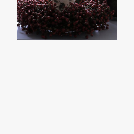
< PREVIOUS POST
JULENS KRYDREDE KAGE
DECEMBER 12, 2021
NEWER POST >
SMÅSYSLER I VINTERHAVEN
DECEMBER 12, 2021