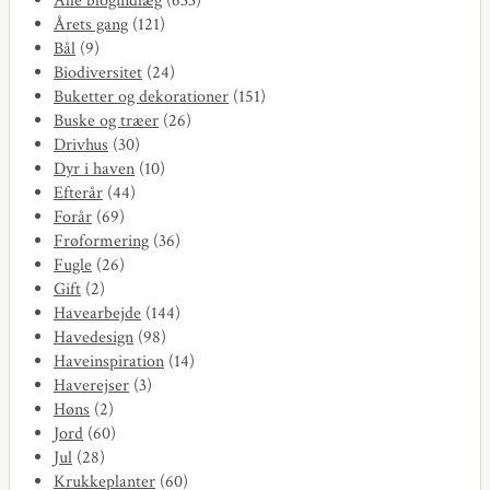
Alle blogindlæg
(633)
Årets gang
(121)
Bål
(9)
Biodiversitet
(24)
Buketter og dekorationer
(151)
Buske og træer
(26)
Drivhus
(30)
Dyr i haven
(10)
Efterår
(44)
Forår
(69)
Frøformering
(36)
Fugle
(26)
Gift
(2)
Havearbejde
(144)
Havedesign
(98)
Haveinspiration
(14)
Haverejser
(3)
Høns
(2)
Jord
(60)
Jul
(28)
Krukkeplanter
(60)