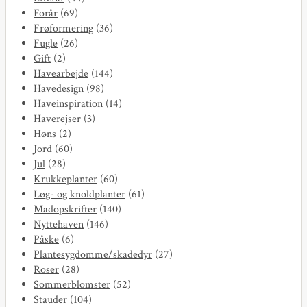
Forår
(69)
Frøformering
(36)
Fugle
(26)
Gift
(2)
Havearbejde
(144)
Havedesign
(98)
Haveinspiration
(14)
Haverejser
(3)
Høns
(2)
Jord
(60)
Jul
(28)
Krukkeplanter
(60)
Løg- og knoldplanter
(61)
Madopskrifter
(140)
Nyttehaven
(146)
Påske
(6)
Plantesygdomme/skadedyr
(27)
Roser
(28)
Sommerblomster
(52)
Stauder
(104)