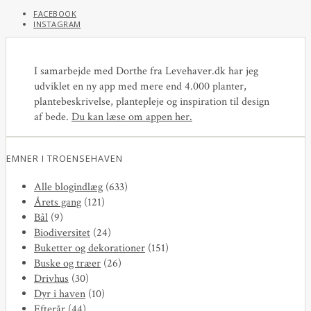
FACEBOOK
INSTAGRAM
I samarbejde med Dorthe fra Levehaver.dk har jeg
udviklet en ny app med mere end 4.000 planter,
plantebeskrivelse, plantepleje og inspiration til design
af bede.
Du kan læse om appen her
.
EMNER I TROENSEHAVEN
Alle blogindlæg
(633)
Årets gang
(121)
Bål
(9)
Biodiversitet
(24)
Buketter og dekorationer
(151)
Buske og træer
(26)
Drivhus
(30)
Dyr i haven
(10)
Efterår
(44)