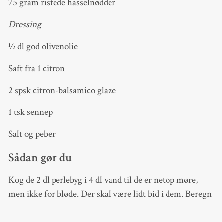
75 gram ristede hasselnødder
Dressing
½ dl god olivenolie
Saft fra 1 citron
2 spsk citron-balsamico glaze
1 tsk sennep
Salt og peber
Sådan gør du
Kog de 2 dl perlebyg i 4 dl vand til de er netop møre,
men ikke for bløde. Der skal være lidt bid i dem. Beregn
ca. 20 minutter. Lad den køle helt af.