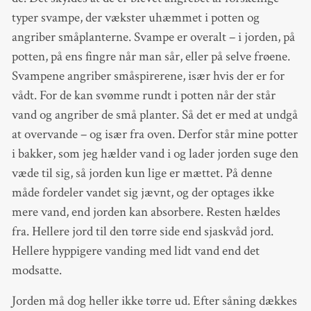
typer svampe, der vækster uhæmmet i potten og
angriber småplanterne. Svampe er overalt – i jorden, på
potten, på ens fingre når man sår, eller på selve frøene.
Svampene angriber småspirerene, især hvis der er for
vådt. For de kan svømme rundt i potten når der står
vand og angriber de små planter. Så det er med at undgå
at overvande – og især fra oven. Derfor står mine potter
i bakker, som jeg hælder vand i og lader jorden suge den
væde til sig, så jorden kun lige er mættet. På denne
måde fordeler vandet sig jævnt, og der optages ikke
mere vand, end jorden kan absorbere. Resten hældes
fra. Hellere jord til den tørre side end sjaskvåd jord.
Hellere hyppigere vanding med lidt vand end det
modsatte.
Jorden må dog heller ikke tørre ud. Efter såning dækkes