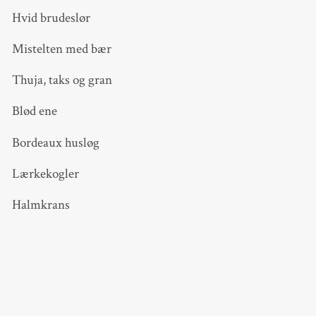
Hvid brudeslør
Mistelten med bær
Thuja, taks og gran
Blød ene
Bordeaux husløg
Lærkekogler
Halmkrans
Ståltråd
Limpistol
4 lysholdere på spyd