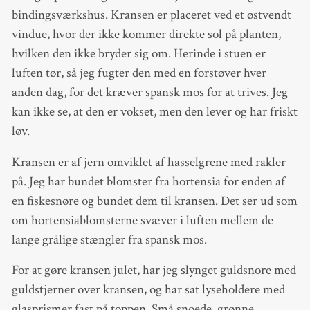
bindingsværkshus. Kransen er placeret ved et østvendt
vindue, hvor der ikke kommer direkte sol på planten,
hvilken den ikke bryder sig om. Herinde i stuen er
luften tør, så jeg fugter den med en forstøver hver
anden dag, for det kræver spansk mos for at trives. Jeg
kan ikke se, at den er vokset, men den lever og har friskt
løv.
Kransen er af jern omviklet af hasselgrene med rakler
på. Jeg har bundet blomster fra hortensia for enden af
en fiskesnøre og bundet dem til kransen. Det ser ud som
om hortensiablomsterne svæver i luften mellem de
lange grålige stængler fra spansk mos.
For at gøre kransen julet, har jeg slynget guldsnore med
guldstjerner over kransen, og har sat lyseholdere med
glasprismer fast på toppen. Små snoede, grønne