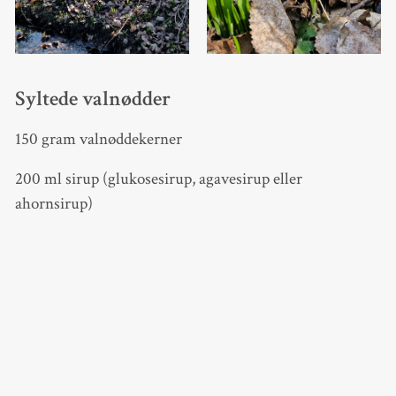
Syltede valnødder
150 gram valnøddekerner
200 ml sirup (glukosesirup, agavesirup eller
ahornsirup)
1 dl portvin
Skal af 1 økologisk appelsin
2 kanelstænger
Appelsinskal skæres i små strimler, f.eks. med et
juliennejern. Undgå at få det hvide under skallen med,