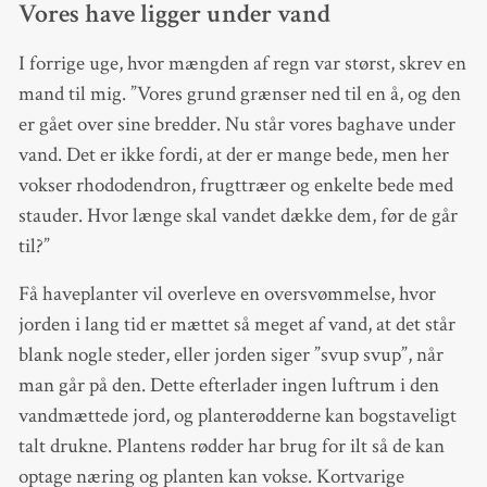
Vores have ligger under vand
I forrige uge, hvor mængden af regn var størst, skrev en
mand til mig. ”Vores grund grænser ned til en å, og den
er gået over sine bredder. Nu står vores baghave under
vand. Det er ikke fordi, at der er mange bede, men her
vokser rhododendron, frugttræer og enkelte bede med
stauder. Hvor længe skal vandet dække dem, før de går
til?”
Få haveplanter vil overleve en oversvømmelse, hvor
jorden i lang tid er mættet så meget af vand, at det står
blank nogle steder, eller jorden siger ”svup svup”, når
man går på den. Dette efterlader ingen luftrum i den
vandmættede jord, og planterødderne kan bogstaveligt
talt drukne. Plantens rødder har brug for ilt så de kan
optage næring og planten kan vokse. Kortvarige