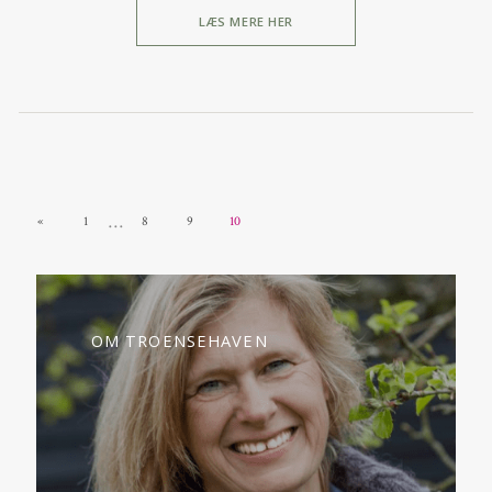
LÆS MERE HER
…
«
1
8
9
10
OM TROENSEHAVEN