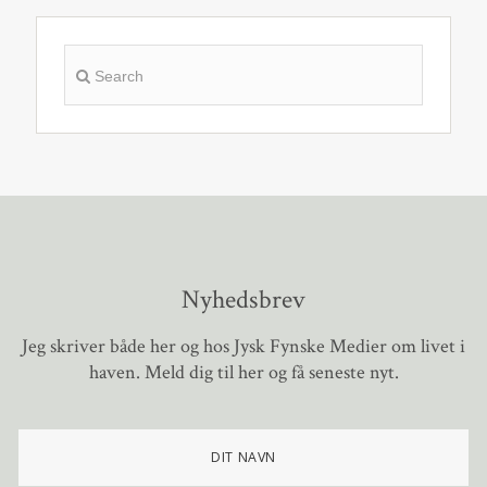
Nyhedsbrev
Jeg skriver både her og hos Jysk Fynske Medier om livet i
haven. Meld dig til her og få seneste nyt.