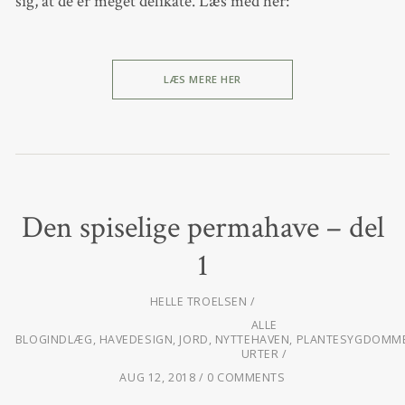
sig, at de er meget delikate. Læs med her:
LÆS MERE HER
Den spiselige permahave – del
1
HELLE TROELSEN
ALLE
BLOGINDLÆG
,
HAVEDESIGN
,
JORD
,
NYTTEHAVEN
,
PLANTESYGDOMME
URTER
AUG 12, 2018
0 COMMENTS