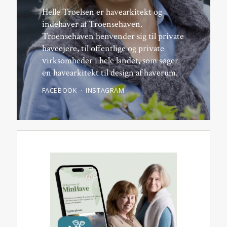
Helle Troelsen er havearkitekt og
indehaver af Troensehaven.
Troensehaven henvender sig til private
haveejere, til offentlige og private
virksomheder i hele landet, som søger
en havearkitekt til design af haverum.
FACEBOOK
INSTAGRAM