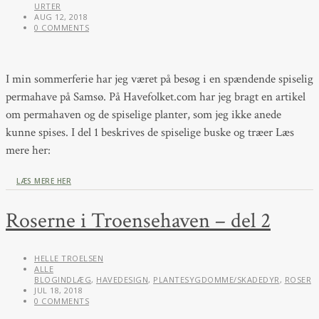
URTER
AUG 12, 2018
0 COMMENTS
I min sommerferie har jeg været på besøg i en spændende spiselig
permahave på Samsø. På Havefolket.com har jeg bragt en artikel
om permahaven og de spiselige planter, som jeg ikke anede
kunne spises. I del 1 beskrives de spiselige buske og træer Læs
mere her:
LÆS MERE HER
Roserne i Troensehaven – del 2
HELLE TROELSEN
ALLE
BLOGINDLÆG
,
HAVEDESIGN
,
PLANTESYGDOMME/SKADEDYR
,
ROSER
JUL 18, 2018
0 COMMENTS