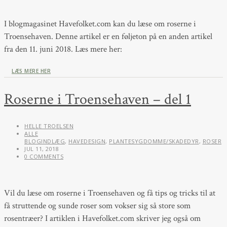
I blogmagasinet Havefolket.com kan du læse om roserne i
Troensehaven. Denne artikel er en føljeton på en anden artikel
fra den 11. juni 2018. Læs mere her:
LÆS MERE HER
Roserne i Troensehaven – del 1
HELLE TROELSEN
ALLE
BLOGINDLÆG
,
HAVEDESIGN
,
PLANTESYGDOMME/SKADEDYR
,
ROSER
JUL 11, 2018
0 COMMENTS
Vil du læse om roserne i Troensehaven og få tips og tricks til at
få struttende og sunde roser som vokser sig så store som
rosentræer? I artiklen i Havefolket.com skriver jeg også om