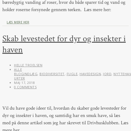
bæredygtig vanding af roser, hvor du både sparer tid og vand og
holder roserne forsynede gennem tørken. Læs mere her:
LÆS MERE HER
Skab levestedet for dyr og insekter i
haven
HELLE TROELSEN
ALLE
BLOGINDLÆG
,
BIODIVERSITET
,
FUGLE
,
HAVEDESIGN
,
JORD
,
NYTTEHA
URTER
MAJ 17, 2018
0 COMMENTS
Vil du have gode ideer til, hvordan du skaber gode levesteder for
dyr og insekter i haven, og samtidig har en smuk have, så læs
med på denne artikel som jeg har skrevet til Drivhusklubben. Læs
mere her