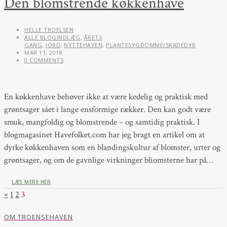
Den blomstrende køkkenhave
HELLE TROELSEN
ALLE BLOGINDLÆG
,
ÅRETS
GANG
,
JORD
,
NYTTEHAVEN
,
PLANTESYGDOMME/SKADEDYR
MAR 11, 2018
0 COMMENTS
En køkkenhave behøver ikke at være kedelig og praktisk med
grøntsager sået i lange ensformige rækker. Den kan godt være
smuk, mangfoldig og blomstrende – og samtidig praktisk. I
blogmagasinet Havefolket.com har jeg bragt en artikel om at
dyrke køkkenhaven som en blandingskultur af blomster, urter og
grøntsager, og om de gavnlige virkninger bliomsterne har på…
LÆS MERE HER
«
1
2
3
OM TROENSEHAVEN