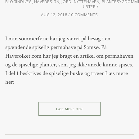
BLOGINDLÆG
,
HAVEDESIGN
,
JORD
,
NYTTEHAVEN
,
PLANTESYGDOMME
URTER
AUG 12, 2018
0 COMMENTS
I min sommerferie har jeg været på besøg i en
spændende spiselig permahave på Samsø. På
Havefolket.com har jeg bragt en artikel om permahaven
og de spiselige planter, som jeg ikke anede kunne spises.
I del 1 beskrives de spiselige buske og træer Læs mere
her:
LÆS MERE HER