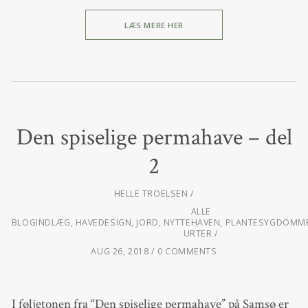
LÆS MERE HER
Den spiselige permahave – del
2
HELLE TROELSEN
ALLE
BLOGINDLÆG
,
HAVEDESIGN
,
JORD
,
NYTTEHAVEN
,
PLANTESYGDOMME
URTER
AUG 26, 2018
0 COMMENTS
I føljetonen fra “Den spiselige permahave” på Samsø er