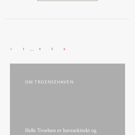
…
«
1
4
5
6
OM TROENSEHAVEN
Helle Troelsen er havearkitekt og