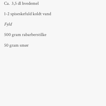
Ca. 3,5 dl hvedemel
1-2 spiseskefuld koldt vand
Fyld
500 gram rabarberstilke
50 gram smør
2 dl sukker
2 æg
2 tsk kardemomme
100 gram marcipan
Revet skal af ½ citron