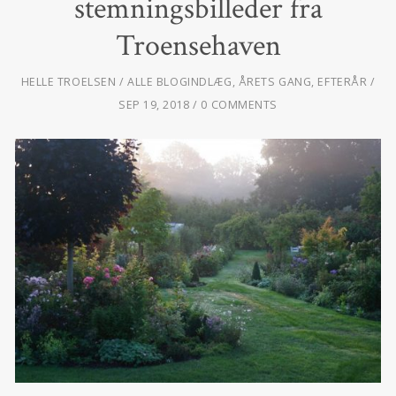
stemningsbilleder fra
Troensehaven
HELLE TROELSEN
ALLE BLOGINDLÆG
,
ÅRETS GANG
,
EFTERÅR
SEP 19, 2018
0 COMMENTS