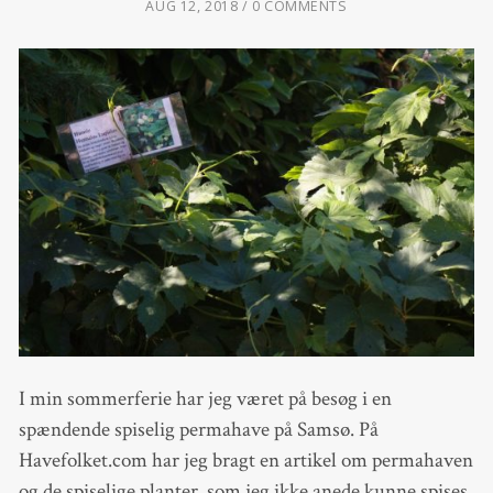
AUG 12, 2018
0 COMMENTS
I min sommerferie har jeg været på besøg i en
spændende spiselig permahave på Samsø. På
Havefolket.com har jeg bragt en artikel om permahaven
og de spiselige planter, som jeg ikke anede kunne spises.