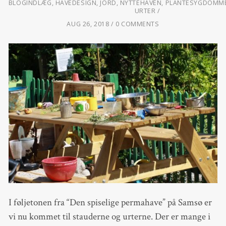
BLOGINDLÆG
,
HAVEDESIGN
,
JORD
,
NYTTEHAVEN
,
PLANTESYGDOMME
URTER
AUG 26, 2018
0 COMMENTS
I føljetonen fra “Den spiselige permahave” på Samsø er
vi nu kommet til stauderne og urterne. Der er mange i