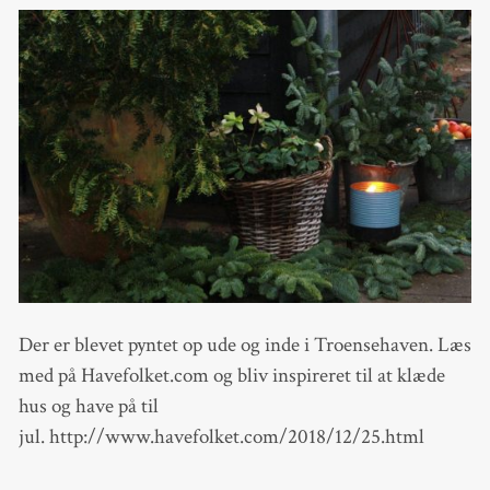
Der er blevet pyntet op ude og inde i Troensehaven. Læs
med på Havefolket.com og bliv inspireret til at klæde
hus og have på til
jul. http://www.havefolket.com/2018/12/25.html