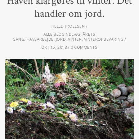
Haven klargøres til vinter. Det
handler om jord.
HELLE TROELSEN
ALLE BLOGINDLÆG
,
ÅRETS
GANG
,
HAVEARBEJDE
,
JORD
,
VINTER
,
VINTEROPBEVARING
OKT 15, 2018
0 COMMENTS