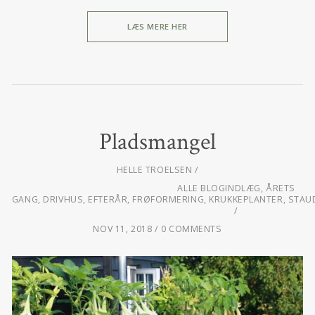
LÆS MERE HER
Pladsmangel
HELLE TROELSEN
ALLE BLOGINDLÆG
,
ÅRETS
GANG
,
DRIVHUS
,
EFTERÅR
,
FRØFORMERING
,
KRUKKEPLANTER
,
STAU
NOV 11, 2018
0 COMMENTS