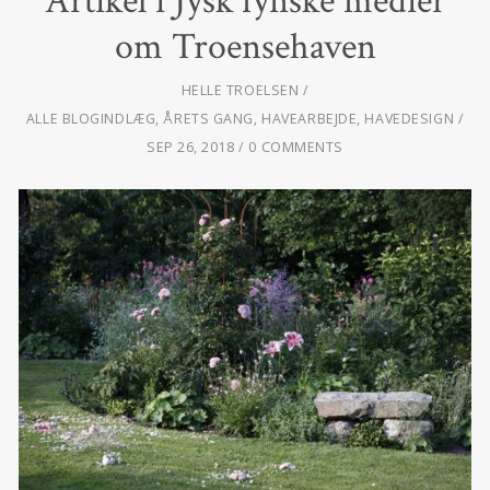
Artikel i Jysk fynske medier
om Troensehaven
HELLE TROELSEN
ALLE BLOGINDLÆG
,
ÅRETS GANG
,
HAVEARBEJDE
,
HAVEDESIGN
SEP 26, 2018
0 COMMENTS