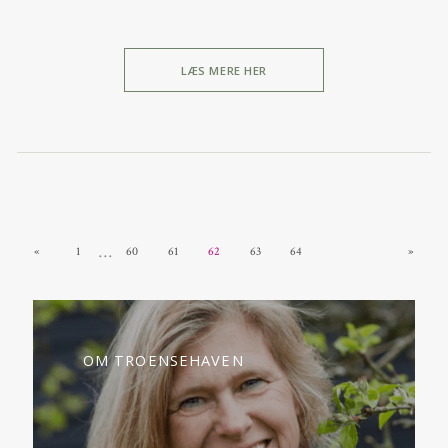
LÆS MERE HER
…
«
1
60
61
62
63
64
»
OM TROENSEHAVEN