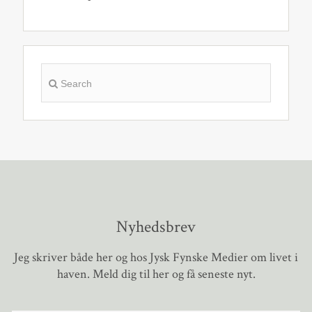
Nyhedsbrev
Jeg skriver både her og hos Jysk Fynske Medier om livet i
haven. Meld dig til her og få seneste nyt.