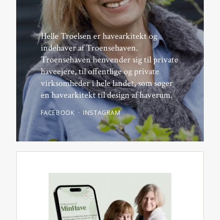
Helle Troelsen er havearkitekt og
indehaver af Troensehaven.
Troensehaven henvender sig til private
haveejere, til offentlige og private
virksomheder i hele landet, som søger
en havearkitekt til design af haverum.
FACEBOOK
INSTAGRAM