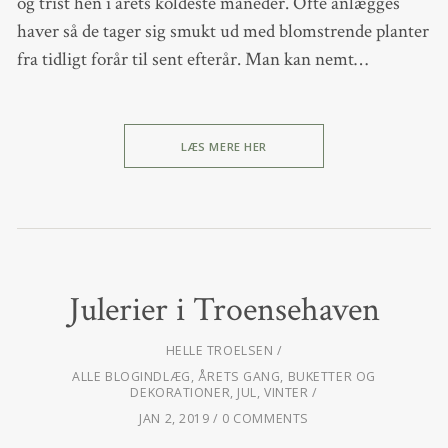
og trist hen i årets koldeste måneder. Ofte anlægges
haver så de tager sig smukt ud med blomstrende planter
fra tidligt forår til sent efterår. Man kan nemt…
LÆS MERE HER
Julerier i Troensehaven
HELLE TROELSEN
ALLE BLOGINDLÆG
,
ÅRETS GANG
,
BUKETTER OG
DEKORATIONER
,
JUL
,
VINTER
JAN 2, 2019
0 COMMENTS